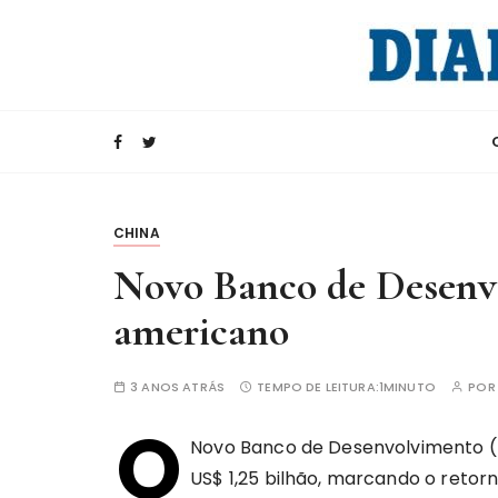
I
r
p
a
Rádio Internacional da China
CRI e Diario d
r
a
c
o
n
CHINA
t
Novo Banco de Desenvo
e
ú
americano
d
o
3 ANOS ATRÁS
TEMPO DE LEITURA:
1MINUTO
PO
O
Novo Banco de Desenvolvimento (NB
US$ 1,25 bilhão, marcando o retor