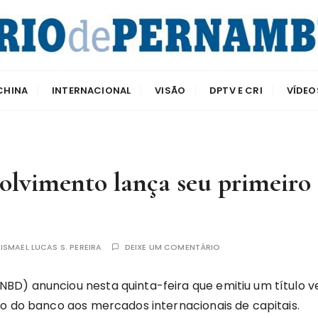
e Pernambuco
CHINA
INTERNACIONAL
VISÃO
DPTV E CRI
VÍDEO
lvimento lança seu primeiro t
R
ISMAEL LUCAS S. PEREIRA
DEIXE UM COMENTÁRIO
D) anunciou nesta quinta-feira que emitiu um título ve
no do banco aos mercados internacionais de capitais.