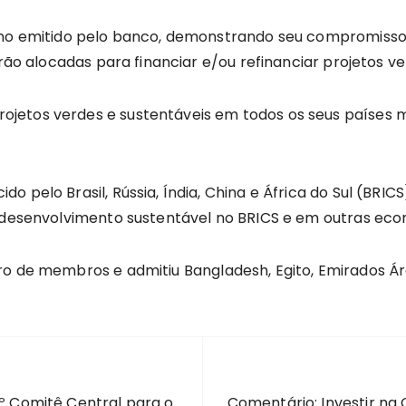
cano emitido pelo banco, demonstrando seu compromisso
erão alocadas para financiar e/ou refinanciar projetos v
jetos verdes e sustentáveis em todos os seus países m
 pelo Brasil, Rússia, Índia, China e África do Sul (BRIC
 e desenvolvimento sustentável no BRICS e em outras ec
ro de membros e admitiu Bangladesh, Egito, Emirados Á
0º Comitê Central para o
Comentário: Investir na