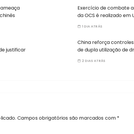
a ameaça
Exercício de combate a
 chinês
da OCS é realizado em 
1 DIA ATRÁS
China reforça controles
e justificar
de dupla utilização de 
2 DIAS ATRÁS
licado.
Campos obrigatórios são marcados com
*