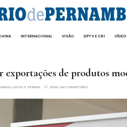
e Pernambuco
CHINA
INTERNACIONAL
VISÃO
DPTV E CRI
VÍDEO
r exportações de produtos m
R
ISMAEL LUCAS S. PEREIRA
DEIXE UM COMENTÁRIO