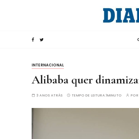
I
r
p
a
Rádio Internacional da China
CRI e Diario d
r
a
c
o
n
INTERNACIONAL
t
Alibaba quer dinamiza
e
ú
3 ANOS ATRÁS
TEMPO DE LEITURA:
1MINUTO
PO
d
o