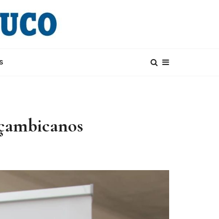
S
oçambicanos