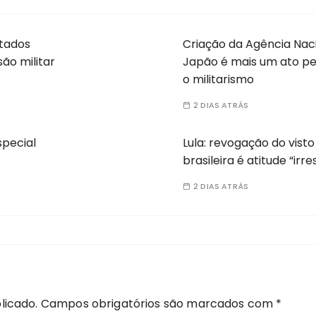
stados
Criação da Agência Naci
ão militar
Japão é mais um ato pe
o militarismo
2 DIAS ATRÁS
special
Lula: revogação do vist
brasileira é atitude “irr
2 DIAS ATRÁS
licado.
Campos obrigatórios são marcados com
*