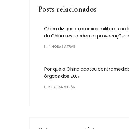
Posts relacionados
China diz que exercícios militares no 
da China respondem a provocações da
4 HORAS ATRÁS
Por que a China adotou contramedid
órgãos dos EUA
5 HORAS ATRÁS