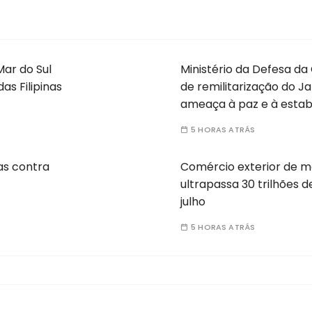
Mar do Sul
Ministério da Defesa da
s Filipinas
de remilitarização do 
ameaça à paz e à estabi
5 HORAS ATRÁS
as contra
Comércio exterior de m
ultrapassa 30 trilhões d
julho
5 HORAS ATRÁS