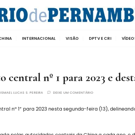
e Pernambuco
CHINA
INTERNACIONAL
VISÃO
DPTV E CRI
VÍDEO
central nº 1 para 2023 e desta
R
ISMAEL LUCAS S. PEREIRA
DEIXE UM COMENTÁRIO
tral nº 1” para 2023 nesta segunda-feira (13), delinea
gada pelas autoridades centrais da China a cada ano, o