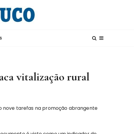
S
ca vitalização rural
ndo nove tarefas na promoção abrangente
 documento é visto como um indicador de