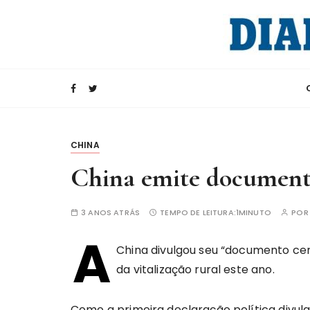
I
r
p
a
Rádio Internacional da China
CRI e Diario d
r
a
c
o
n
CHINA
t
China emite documento 
e
ú
3 ANOS ATRÁS
TEMPO DE LEITURA:
1MINUTO
PO
d
o
A
China divulgou seu “documento cen
da vitalização rural este ano.
Como a primeira declaração política divul