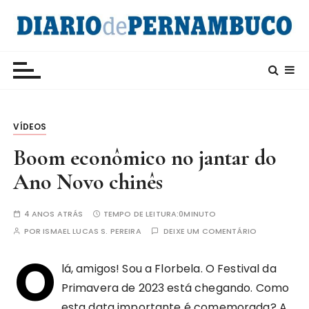
I
r
p
CRI e Diario de Pernambuco
Rádio Internacional da China
a
r
a
c
o
VÍDEOS
n
Boom econômico no jantar do
t
Ano Novo chinês
e
ú
d
4 ANOS ATRÁS
TEMPO DE LEITURA:
0MINUTO
o
POR
ISMAEL LUCAS S. PEREIRA
DEIXE UM COMENTÁRIO
O
lá, amigos! Sou a Florbela. O Festival da
Primavera de 2023 está chegando. Como
esta data importante é comemorada? A