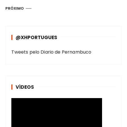
g
PRÓXIMO
i
n
a
@XHPORTUGUES
ç
ã
Tweets pelo Diario de Pernambuco
o
d
e
p
VÍDEOS
o
s
t
s