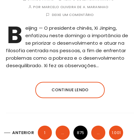
POR
MARCELO OLIVEIRA DE A. MARANHAO
DEIXE UM COMENTÁRIO
B
eijing — O presidente chinês, Xi Jinping,
enfatizou neste domingo a importância de
se priorizar o desenvolvimento e atuar na
filosofia centrada nas pessoas, a fim de enfrentar
problemas como a pobreza e o desenvolvimento
desequilibrado. Xi fez as observações…
CONTINUE LENDO
P
ANTERIOR
1
…
875
…
1.001
a