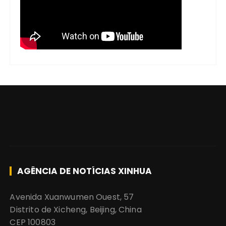
s
AGÊNCIA DE NOTÍCIAS XINHUA
Avenida Xuanwumen Ouest, 57
Distrito de Xicheng, Beijing, China
CEP 100803