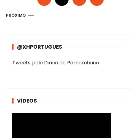
a
g
PRÓXIMO
i
n
a
@XHPORTUGUES
ç
ã
Tweets pelo Diario de Pernambuco
o
d
e
p
VÍDEOS
o
s
t