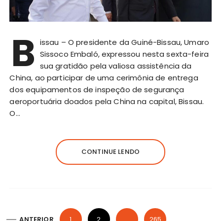
B
issau – O presidente da Guiné-Bissau, Umaro
Sissoco Embaló, expressou nesta sexta-feira
sua gratidão pela valiosa assistência da
China, ao participar de uma cerimônia de entrega
dos equipamentos de inspeção de segurança
aeroportuária doados pela China na capital, Bissau.
O…
CONTINUE LENDO
P
ANTERIOR
1
2
…
265