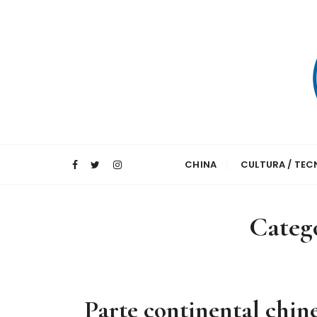
I
r
p
a
r
a
c
o
A maior agência de notícias da China e um 
Xinhua – Diari
n
CHINA
CULTURA / TE
t
e
ú
Categ
d
o
Parte continental chin