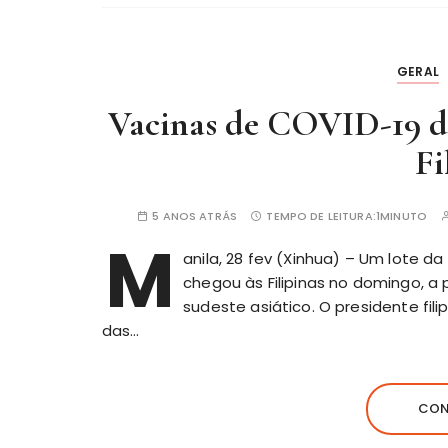
GERAL
Vacinas de COVID-19 d
Fi
5 ANOS ATRÁS
TEMPO DE LEITURA:
1MINUTO
M
anila, 28 fev (Xinhua) – Um lote 
chegou às Filipinas no domingo, a
sudeste asiático. O presidente fil
das…
CON