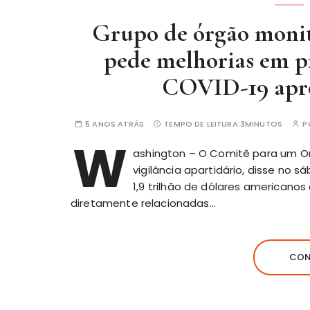
Grupo de órgão moni
pede melhorias em pr
COVID-19 apr
5 ANOS ATRÁS
TEMPO DE LEITURA:
3MINUTOS
P
W
ashington – O Comitê para um O
vigilância apartidário, disse no s
1,9 trilhão de dólares americano
diretamente relacionadas…
CON