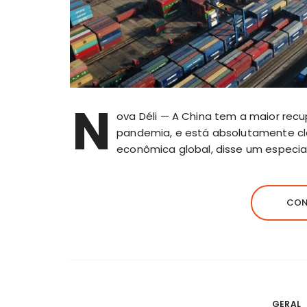
N
ova Déli — A China tem a maior re
pandemia, e está absolutamente cla
econômica global, disse um especiali
CON
GERAL