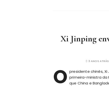
Xi Jinping env
3 ANOS ATRÁS
O
presidente chinês, Xi
primeira-ministra da
que China e Banglade