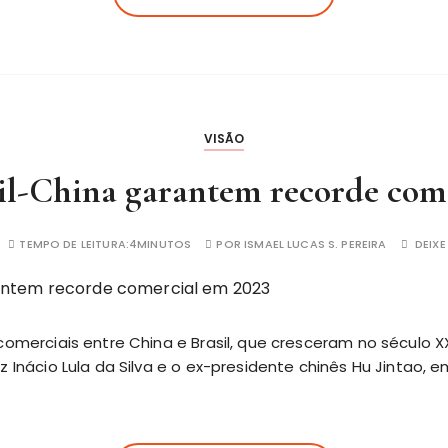
VISÃO
il-China garantem recorde com
TEMPO DE LEITURA:
4MINUTOS
POR
ISMAEL LUCAS S. PEREIRA
DEIX
 comerciais entre China e Brasil, que cresceram no século X
iz Inácio Lula da Silva e o ex-presidente chinês Hu Jintao,