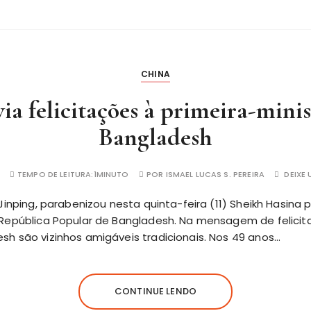
CHINA
ia felicitações à primeira-minis
Bangladesh
TEMPO DE LEITURA:
1MINUTO
POR
ISMAEL LUCAS S. PEREIRA
DEIXE
 Jinping, parabenizou nesta quinta-feira (11) Sheikh Hasina
 República Popular de Bangladesh. Na mensagem de felicita
sh são vizinhos amigáveis tradicionais. Nos 49 anos…
CONTINUE LENDO