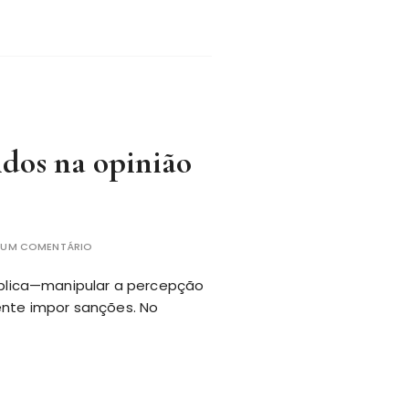
idos na opinião
E UM COMENTÁRIO
blica—manipular a percepção
ente impor sanções. No