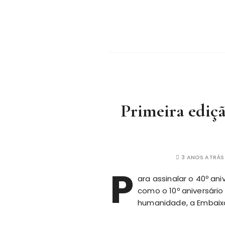
Primeira ediç
3 ANOS ATRÁS
P
ara assinalar o 40º an
como o 10º aniversári
humanidade, a Embaix