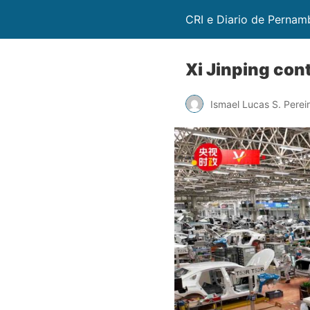
CRI e Diario de Perna
Xi Jinping co
Ismael Lucas S. Perei